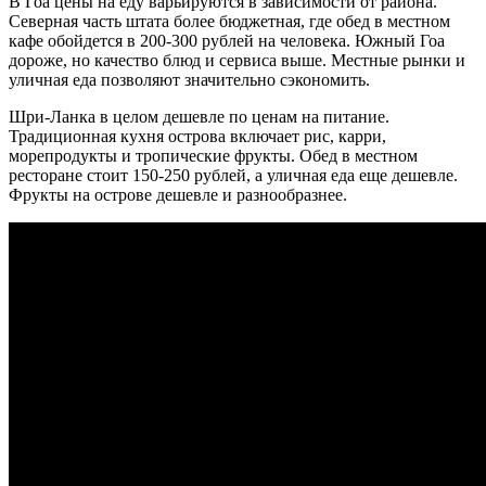
В Гоа цены на еду варьируются в зависимости от района.
Северная часть штата более бюджетная, где обед в местном
кафе обойдется в 200-300 рублей на человека. Южный Гоа
дороже, но качество блюд и сервиса выше. Местные рынки и
уличная еда позволяют значительно сэкономить.
Шри-Ланка в целом дешевле по ценам на питание.
Традиционная кухня острова включает рис, карри,
морепродукты и тропические фрукты. Обед в местном
ресторане стоит 150-250 рублей, а уличная еда еще дешевле.
Фрукты на острове дешевле и разнообразнее.