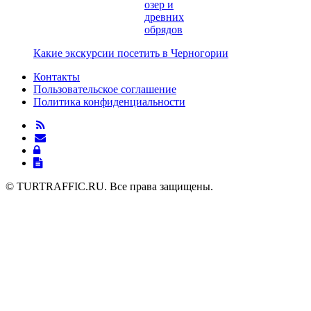
озер и
древних
обрядов
Навигация
Предыдущая
Какие экскурсии посетить в Черногории
запись
по
Контакты
Пользовательское соглашение
записям
Политика конфиденциальности
© TURTRAFFIC.RU. Все права защищены.