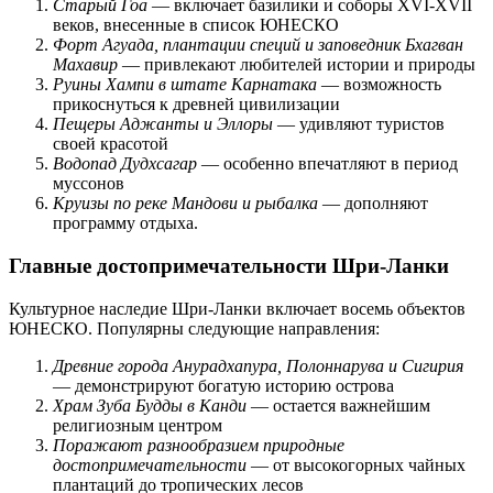
Старый Гоа
— включает базилики и соборы XVI-XVII
веков, внесенные в список ЮНЕСКО
Форт Агуада, плантации специй и заповедник Бхагван
Махавир
— привлекают любителей истории и природы
Руины Хампи в штате Карнатака
— возможность
прикоснуться к древней цивилизации
Пещеры Аджанты и Эллоры
— удивляют туристов
своей красотой
Водопад Дудхсагар
— особенно впечатляют в период
муссонов
Круизы по реке Мандови и рыбалка
— дополняют
программу отдыха.
Главные достопримечательности Шри-Ланки
Культурное наследие Шри-Ланки включает восемь объектов
ЮНЕСКО. Популярны следующие направления:
Древние города Анурадхапура, Полоннарува и Сигирия
— демонстрируют богатую историю острова
Храм Зуба Будды в Канди
— остается важнейшим
религиозным центром
Поражают разнообразием природные
достопримечательности
— от высокогорных чайных
плантаций до тропических лесов