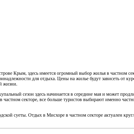
строве Крым, здесь имеется огромный выбор жилья в частном се
инадлежности для отдыха. Цены на жилье будут зависеть от куро
й жизни.
пальный сезон здесь начинается в середине мая и может продлит
в частном секторе, все больше туристов выбирают именно частны
родской суеты. Отдых в Мисхоре в частном секторе актуален кру