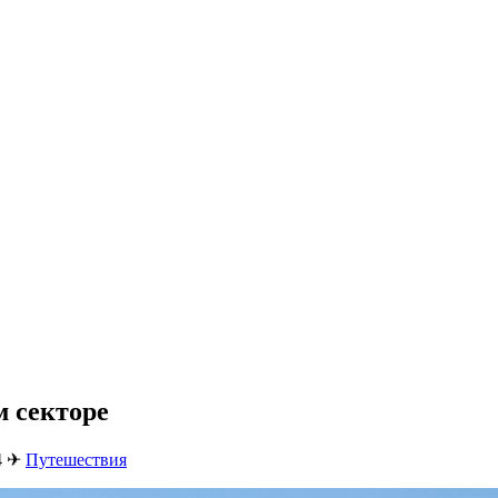
м секторе
4
✈
Путешествия