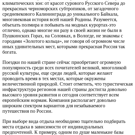
климатических зон: от красот сурового Русского Севера до
прекрасных черноморских субтропиков, от загадочного
средневекового Калининграда до уникального Байкала,
многовековая история всей нашей Родины. Разумеется,
объехать полмира и побывать на модных курортах-это
отлично, однако многие ни разу в своей жизни не были в
Пушкинских Горах, на Соловках, в Вологде, не знакомы с
городами «Золотого кольца», не говоря об огромном числе
иных удивительных мест, которыми прекрасная Россия так
богата.
Поездки по нашей стране сейчас приобретают огромную
популярность среди всех почитателей великой, многоликой
русской культуры, еще среди людей, которые желают
проводить время в тех местах, которые окружены
величественной природой. Стоит отметить, что туристическая
инфраструктура регионов нашей страны достигла довольно
высокого уровня развития и сегодня соответствует всем
европейским нормам. Компания располагает довольно
широким спектром вариантов для незабываемого
путешествия по России.
При выборе вида отдыха необходимо тщательно подбирать
места отдыха в зависимости от индивидуальных
предпочтений. К примеру, одним по душе маленькие базы