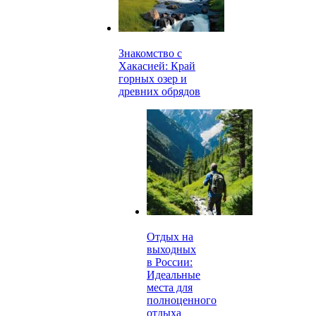
Знакомство с
Хакасией: Край
горных озер и
древних обрядов
Отдых на
выходных
в России:
Идеальные
места для
полноценного
отдыха