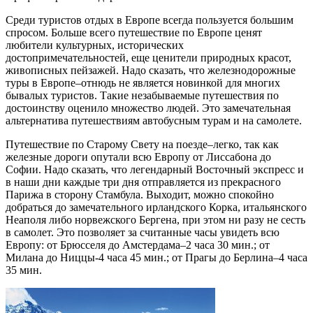
Среди туристов отдых в Европе всегда пользуется большим
спросом. Больше всего путешествие по Европе ценят
любители культурных, исторических
достопримечательностей, еще ценители природных красот,
живописных пейзажей. Надо сказать, что железнодорожные
туры в Европе–отнюдь не является новинкой для многих
бывалых туристов. Такие незабываемые путешествия по
достоинству оценило множество людей. Это замечательная
альтернатива путешествиям автобусным турам и на самолете.
Путешествие по Старому Свету на поезде–легко, так как
железные дороги опутали всю Европу от Лиссабона до
Софии. Надо сказать, что легендарный Восточный экспресс и
в наши дни каждые три дня отправляется из прекрасного
Парижа в сторону Стамбула. Выходит, можно спокойно
добраться до замечательного ирландского Корка, итальянского
Неаполя либо норвежского Бергена, при этом ни разу не сесть
в самолет. Это позволяет за считанные часы увидеть всю
Европу: от Брюсселя до Амстердама–2 часа 30 мин.; от
Милана до Ниццы-4 часа 45 мин.; от Прагы до Берлина–4 часа
35 мин.