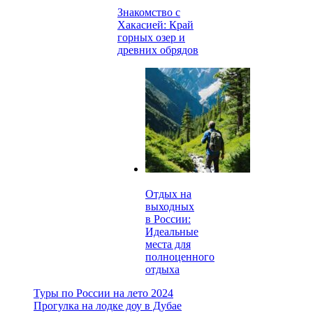
Знакомство с
Хакасией: Край
горных озер и
древних обрядов
Отдых на
выходных
в России:
Идеальные
места для
полноценного
отдыха
Навигация
Предыдущая
Туры по России на лето 2024
запись
Следующая
Прогулка на лодке доу в Дубае